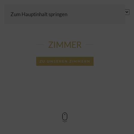
Zum Hauptinhalt springen
Sprach
auswä
ZIMMER
ZU UNSEREN ZIMMERN